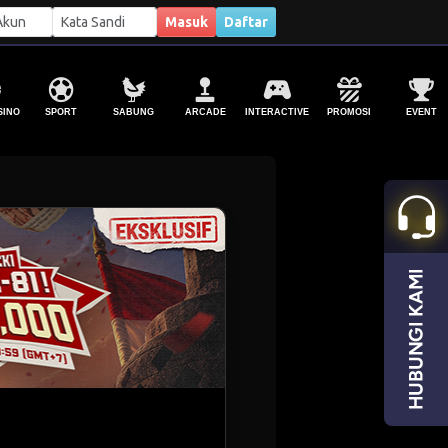
Masuk
Daftar
SINO
SPORT
SABUNG
ARCADE
INTERACTIVE
PROMOSI
EVENT