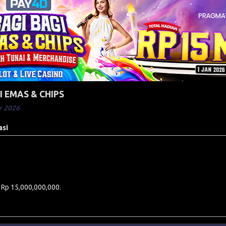
I EMAS & CHIPS
r 2026
asi
i Rp 15,000,000,000.