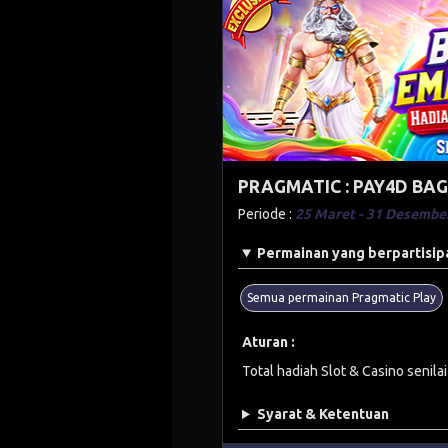
PRAGMATIC : PAY4D BAG
Periode :
25 Maret - 31 Desembe
Permainan yang berpartisip
Semua permainan Pragmatic Play
Aturan :
Total hadiah Slot & Casino senila
Syarat & Ketentuan