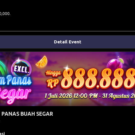
0,000.
Detail Event
M PANAS BUAH SEGAR
asi