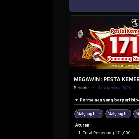
MEGAWIN : PESTA KEM
Periode :
1 - 31 Agustus 2026
Permainan yang berpartisip
Mahjong Hit +
Mahjong Hit
M
Aturan :
Total Pemenang 171,000.