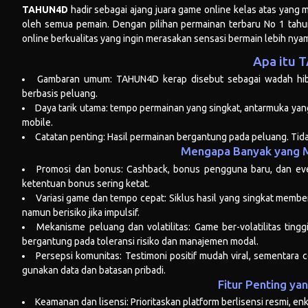
oleh semua pemain. Dengan pilihan permainan terbaru No 1 tahun
online berkualitas yang ingin merasakan sensasi bermain lebih n
Apa itu
Gambaran umum: TAHUN4D kerap disebut sebagai wadah hib
berbasis peluang.
Daya tarik utama: tempo permainan yang singkat, antarmuka ya
mobile.
Catatan penting: Hasil permainan bergantung pada peluang. Tida
Mengapa Banyak yang M
Promosi dan bonus: Cashback, bonus pengguna baru, dan event
ketentuan bonus sering ketat.
Variasi game dan tempo cepat: Siklus hasil yang singkat memberi i
namun berisiko jika impulsif.
Mekanisme peluang dan volatilitas: Game ber-volatilitas tingg
bergantung pada toleransi risiko dan manajemen modal.
Persepsi komunitas: Testimoni positif mudah viral, sementara 
gunakan data dan batasan pribadi.
Fitur Penting ya
Keamanan dan lisensi: Prioritaskan platform berlisensi resmi, enkr
Transparansi permainan: Cari penjelasan peluang/aturan permain