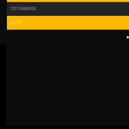
TOTOMACAU22
TOTOMACAU23