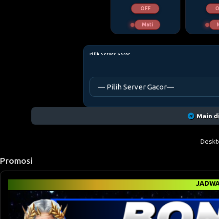
Mati
Pilih Server Gacor
Main d
Deskt
Promosi
JADWA
JADWAL BANK TAHUN4D
-
BCA
: Online 24 Jam |
-
BRI
: Online 24 Jam |