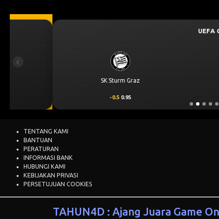
UEFA CHAMPIONS 
August 12, 20
0 
Previous
BET
SK Sturm Graz
-0.5
0.95
TENTANG KAMI
BANTUAN
PERATURAN
INFORMASI BANK
HUBUNGI KAMI
KEBIJAKAN PRIVASI
PERSETUJUAN COOKIES
TAHUN4D : Ajang Juara Game On
TAHUN4D
hadir sebagai ajang juara game online kelas atas yan