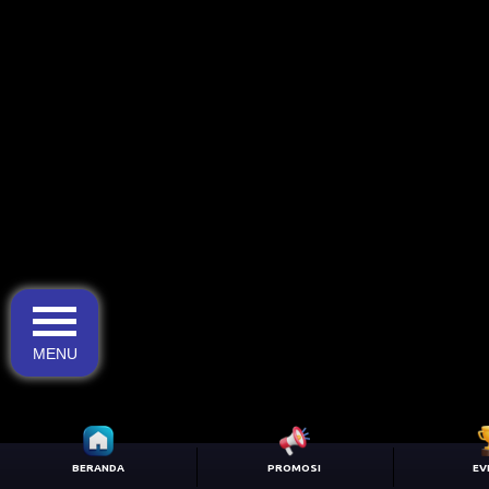
MENU
BERANDA
PROMOSI
EV