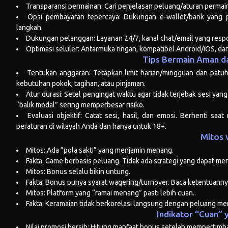
Opsi pembayaran tepercaya: Dukungan e-wallet/bank yang pop
langkah.
Dukungan pelanggan: Layanan 24/7, kanal chat/email yang respon
Optimasi seluler: Antarmuka ringan, kompatibel Android/iOS, dan 
Tips Bermain Aman d
Tentukan anggaran: Tetapkan limit harian/mingguan dan patu
kebutuhan pokok, tagihan, atau pinjaman.
Atur durasi: Setel pengingat waktu agar tidak terjebak sesi ya
“balik modal” sering memperbesar risiko.
Evaluasi objektif: Catat sesi, hasil, dan emosi. Berhenti saat
peraturan di wilayah Anda dan hanya untuk 18+.
Mitos 
Mitos: Ada “pola sakti” yang menjamin menang.
Fakta: Game berbasis peluang. Tidak ada strategi yang dapat men
Mitos: Bonus selalu bikin untung.
Fakta: Bonus punya syarat wagering/turnover. Baca ketentuannya 
Mitos: Platform yang “ramai menang” pasti lebih cuan..
Fakta: Keramaian tidak berkorelasi langsung dengan peluang men
Indikator “Cuan” y
Nilai promosi bersih: Hitung manfaat bonus setelah mempertimb
Rasio risiko-hasil: Pilih permainan yang sesuai toleransi risiko 