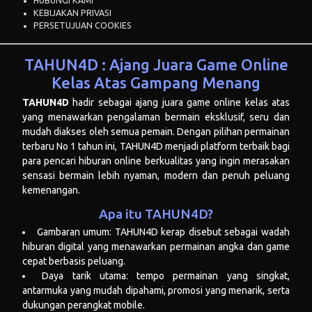
KEBIJAKAN PRIVASI
PERSETUJUAN COOKIES
TAHUN4D : Ajang Juara Game Online
Kelas Atas Gampang Menang
TAHUN4D
hadir sebagai ajang juara game online kelas atas
yang menawarkan pengalaman bermain eksklusif, seru dan
mudah diakses oleh semua pemain. Dengan pilihan permainan
terbaru No 1 tahun ini, TAHUN4D menjadi platform terbaik bagi
para pencari hiburan online berkualitas yang ingin merasakan
sensasi bermain lebih nyaman, modern dan penuh peluang
kemenangan.
Apa itu TAHUN4D?
Gambaran umum: TAHUN4D kerap disebut sebagai wadah
hiburan digital yang menawarkan permainan angka dan game
cepat berbasis peluang.
Daya tarik utama: tempo permainan yang singkat,
antarmuka yang mudah dipahami, promosi yang menarik, serta
dukungan perangkat mobile.
Catatan penting: Hasil permainan bergantung pada