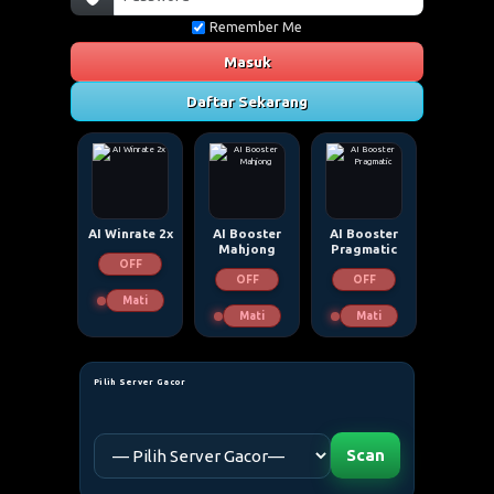
Remember Me
Masuk
Daftar Sekarang
AI Winrate 2x
AI Booster
AI Booster
Mahjong
Pragmatic
OFF
OFF
OFF
Mati
Mati
Mati
Pilih Server Gacor
Scan