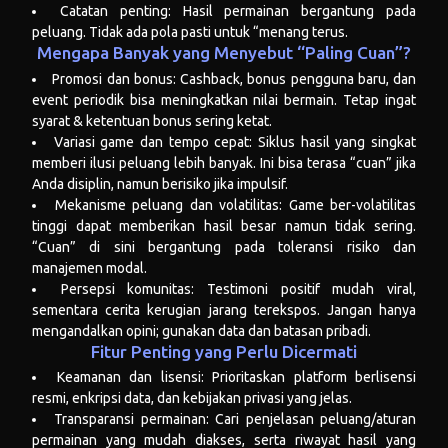
peluang. Tidak ada pola pasti untuk “menang terus.
Mengapa Banyak yang Menyebut “Paling Cuan”?
Promosi dan bonus: Cashback, bonus pengguna baru, dan
event periodik bisa meningkatkan nilai bermain. Tetap ingat
syarat & ketentuan bonus sering ketat.
Variasi game dan tempo cepat: Siklus hasil yang singkat
memberi ilusi peluang lebih banyak. Ini bisa terasa “cuan” jika
Anda disiplin, namun berisiko jika impulsif.
Mekanisme peluang dan volatilitas: Game ber-volatilitas
tinggi dapat memberikan hasil besar namun tidak sering.
“Cuan” di sini bergantung pada toleransi risiko dan
manajemen modal.
Persepsi komunitas: Testimoni positif mudah viral,
sementara cerita kerugian jarang terekspos. Jangan hanya
mengandalkan opini; gunakan data dan batasan pribadi.
Fitur Penting yang Perlu Dicermati
Keamanan dan lisensi: Prioritaskan platform berlisensi
resmi, enkripsi data, dan kebijakan privasi yang jelas.
Transparansi permainan: Cari penjelasan peluang/aturan
permainan yang mudah diakses, serta riwayat hasil yang
tercatat.