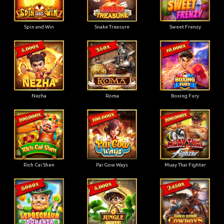
Spin and Win
Snake Treasure
Sweet Frenzy
Nezha
Roma
Boxing Fury
Rich Cai Shen
Pai Gow Ways
Muay Thai Fighter