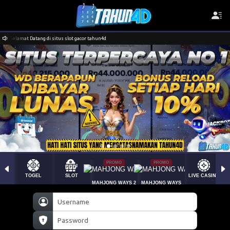
Selamat Datang di situs slot gacor tahun4d
PROMO
PROMO
TOGEL
SLOT
LIVE CASINO
MAHJONG WAYS 2
MAHJONG WAYS