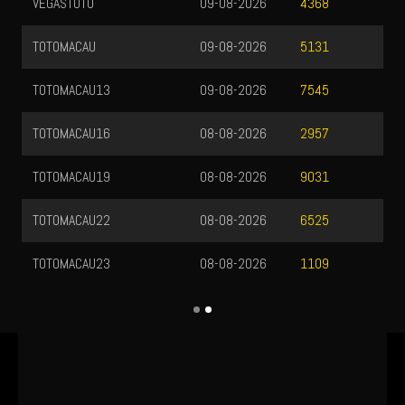
VEGASTOTO
09-08-2026
4368
TOTOMACAU
09-08-2026
5131
TOTOMACAU13
09-08-2026
7545
TOTOMACAU16
08-08-2026
2957
TOTOMACAU19
08-08-2026
9031
TOTOMACAU22
08-08-2026
6525
TOTOMACAU23
08-08-2026
1109