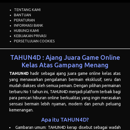
TENTANG KAMI
BANTUAN
PERATURAN
INFORMASI BANK
HUBUNGI KAMI
KEBIJAKAN PRIVASI
PERSETUJUAN COOKIES
TAHUN4D : Ajang Juara Game Online
Kelas Atas Gampang Menang
TAHUN4D
hadir sebagai ajang juara game online kelas atas
yang menawarkan pengalaman bermain eksklusif, seru dan
mudah diakses oleh semua pemain. Dengan pilihan permainan
terbaru No 1 tahun ini, TAHUN4D menjadi platform terbaik bagi
para pencari hiburan online berkualitas yang ingin merasakan
sensasi bermain lebih nyaman, modern dan penuh peluang
kemenangan.
Apa itu TAHUN4D?
Gambaran umum: TAHUN4D kerap disebut sebagai wadah