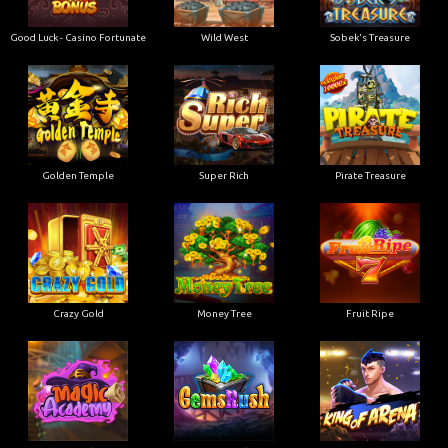
Good Luck - Casino Fortunate
Wild West
Sobek's Treasure
Golden Temple
Super Rich
Pirate Treasure
Crazy Gold
Money Tree
Fruit Ripe