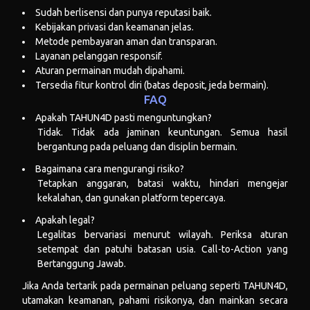
Sudah berlisensi dan punya reputasi baik.
Kebijakan privasi dan keamanan jelas.
Metode pembayaran aman dan transparan.
Layanan pelanggan responsif.
Aturan permainan mudah dipahami.
Tersedia fitur kontrol diri (batas deposit, jeda bermain).
FAQ
Apakah TAHUN4D pasti menguntungkan?
Tidak. Tidak ada jaminan keuntungan. Semua hasil
bergantung pada peluang dan disiplin bermain.
Bagaimana cara mengurangi risiko?
Tetapkan anggaran, batasi waktu, hindari mengejar
kekalahan, dan gunakan platform tepercaya.
Apakah legal?
Legalitas bervariasi menurut wilayah. Periksa aturan
setempat dan patuhi batasan usia. Call-to-Action yang
Bertanggung Jawab.
Jika Anda tertarik pada permainan peluang seperti TAHUN4D,
utamakan keamanan, pahami risikonya, dan mainkan secara