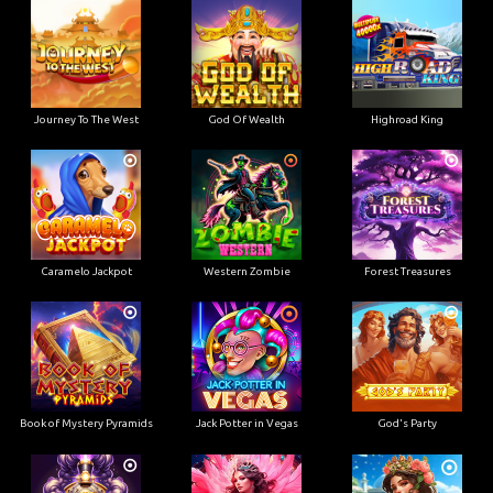
Journey To The West
God Of Wealth
Highroad King
Caramelo Jackpot
Western Zombie
Forest Treasures
Book of Mystery Pyramids
Jack Potter in Vegas
God's Party