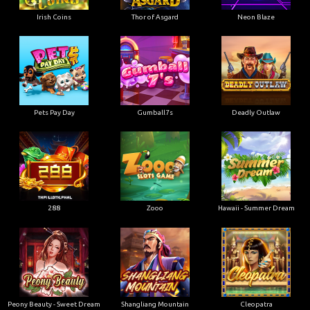
Irish Coins
Thor of Asgard
Neon Blaze
Pets Pay Day
Gumball7s
Deadly Outlaw
288
Zooo
Hawaii - Summer Dream
Peony Beauty - Sweet Dream
Shangliang Mountain
Cleopatra