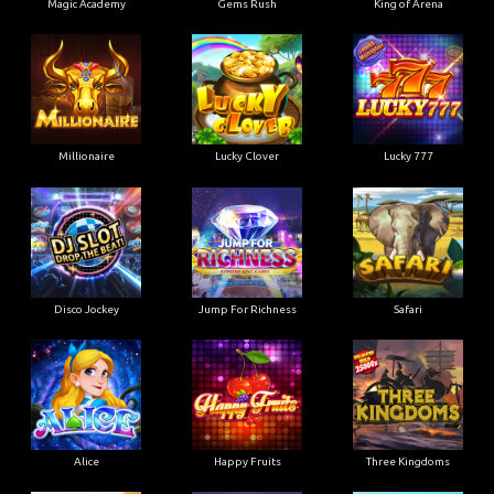
Magic Academy
Gems Rush
King of Arena
Millionaire
Lucky Clover
Lucky 777
Disco Jockey
Jump For Richness
Safari
Alice
Happy Fruits
Three Kingdoms