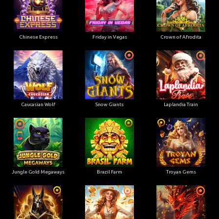
Chinese Express
Friday in Vegas
Crown of Afrodita
Caucasian Wolf
Snow Giants
Laplandia Train
Jungle Gold Megaways
Brazil Farm
Troyan Gems