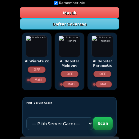
Remember Me
Masuk
Daftar Sekarang
AI Winrate 2x
AI Booster
AI Booster
Mahjong
Pragmatic
OFF
OFF
OFF
Mati
Mati
Mati
Pilih Server Gacor
Scan