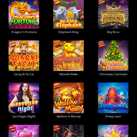
Dragon's Fortune
Elephant King
Big Boss
Gong Xi Fa Cai
Maneki Neko
Christmas Carnivals
Las Vegas Night
Wallow In Money
Deep Loot