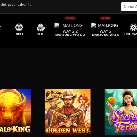
 slot gacor tahun4d
PROMO
PROMO
E
TOGEL
SLOT
LIVE CA
MAHJONG WAYS 2
MAHJONG WAYS