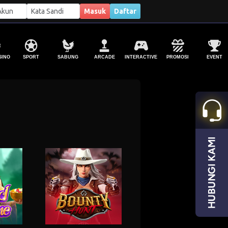
Masuk
Daftar
SINO
SPORT
SABUNG
ARCADE
INTERACTIVE
PROMOSI
EVENT