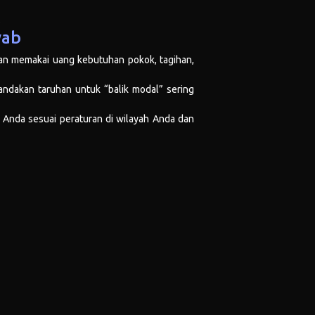
fikasi dua langkah.
.
wab
gan memakai uang kebutuhan pokok, tagihan,
gandakan taruhan untuk “balik modal” sering
tas Anda sesuai peraturan di wilayah Anda dan