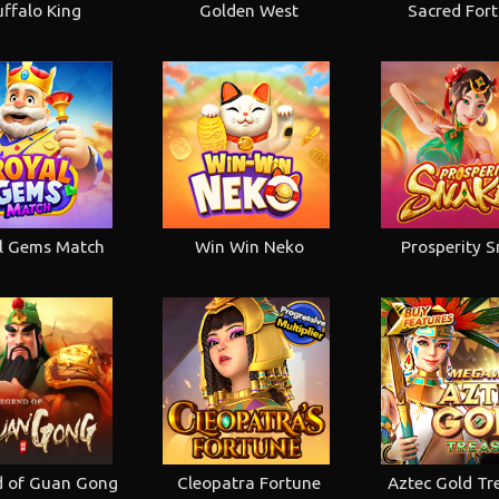
ffalo King
Golden West
Sacred For
l Gems Match
Win Win Neko
Prosperity 
d of Guan Gong
Cleopatra Fortune
Aztec Gold Tr