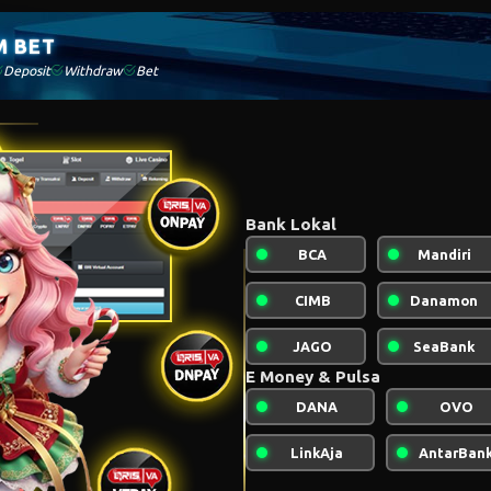
M BET
Deposit
Withdraw
Bet
Golden Fa
Golden War
Highway 
Bank Lokal
BCA
Mandiri
CIMB
Danamon
JAGO
SeaBank
ot Smash
Joker King
Lightning 
E Money & Pulsa
DANA
OVO
LinkAja
AntarBan