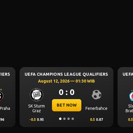
26
7/8/2026
7/8/2026
7/8/2026
7/8/2026
7
 Monkey Deluxe
Crazy Monkey
Double Mo
IERS
E-FOOTBALL F24 INTERNATIONAL
E-
FRIENDLY
August 7, 2026 — 22:30 WIB
0 : 0
Saint-
oise
BET NOW
agon Blitz
Eternal Fire
Fortune T
e-Hungary
e-France
e-Po
1.00
-1.5
-0.94
1.5
0.70
0.0