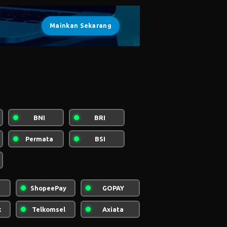
Mainkan Sekarang
Bee
Holy Goat
BNI
BRI
Permata
BSI
Woman
Lucky Gems
ShopeePay
GOPAY
k
Telkomsel
Axiata