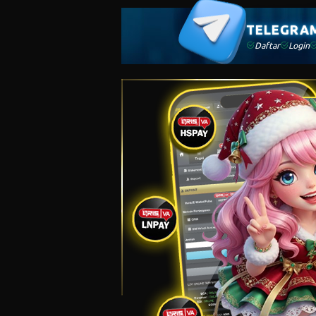
TELEGRA
Daftar
Login
Fruit Tycoon
Honey 888
H