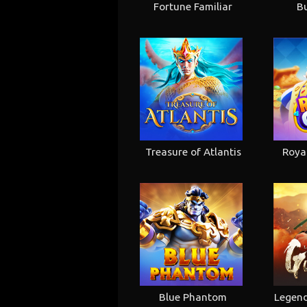
Fortune Familiar
Bu
Treasure of Atlantis
Roya
Blue Phantom
Legen